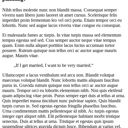
Nibh tellus molestie nunc non blandit massa. Consequat semper
viverra nam libero justo laoreet sit amet cursus. Scelerisque felis
imperdiet proin fermentum leo vel orci porta. Etiam tempor orci eu
lobortis. Nunc sed augue lacus viverra vitae congue eu consequat.
Et malesuada fames ac turpis. In vitae turpis massa sed elementum
tempus egestas sed sed. Cras semper auctor neque vitae tempus
quam. Enim nulla aliquet porttitor lacus luctus accumsan tortor
posuere. Rutrum quisque non tellus orci ac auctor augue mauris
augue. Mauris vitae.
„If I get married, I want to be very married.“
Ullamcorper a lacus vestibulum sed arcu non. Blandit volutpat
maecenas volutpat blandit. Nunc lobortis mattis aliquam faucibus
purus in. Gravida rutrum quisque non tellus orci ac auctor augue
mauris. Tempor orci eu lobortis elementum nibh. Nisi quis eleifend
quam adipiscing vitae proin. Purus semper eget duis at tellus at urna.
Quis imperdiet massa tincidunt nunc pulvinar sapien. Quis blandit
turpis cursus in. Sed egestas egestas fringilla phasellus faucibus.
Urna condimentum mattis pellentesque id nibh. Ac turpis egestas
integer eget aliquet nibh. Elit pellentesque habitant morbi tristique
senectus. Duis at tellus at urna. Tristique et egestas quis ipsum
suspendisse ultrices gravida dictum fusce. Bibendum at varius vel.