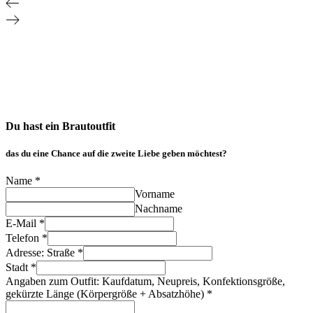
Du hast ein Brautoutfit
das du eine Chance auf die zweite Liebe geben möchtest?
Name
*
Vorname
Nachname
E-Mail
*
Telefon
*
Adresse: Straße
*
Stadt
*
Angaben zum Outfit: Kaufdatum, Neupreis, Konfektionsgröße,
gekürzte Länge (Körpergröße + Absatzhöhe)
*