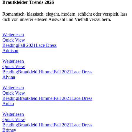
Brautkleider Trends 2026
Romantisch, klassisch, elegant, modern, schlicht oder verspielt, lass
dich von unserer erlesen Auswahl und Vielfalt verzaubern.
Weiterlesen
Quick View
Beading
Fall 2021
Lace Dress
Addison
Weiterlesen
Quick View
Beading
Brautkleid Himmel
Fall 2021
Lace Dress
Alvina
Weiterlesen
Quick View
Beading
Brautkleid Himmel
Fall 2021
Lace Dress
Anika
Weiterlesen
Quick View
Beading
Brautkleid Himmel
Fall 2021
Lace Dress
Britney