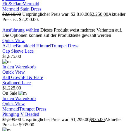
Fit & Flare
Mermaid
Mermaid Satin Dress
$
2,810.00
Ursprünglicher Preis war: $2,810.00
$
2,250.00
Aktueller
Preis ist: $2,250.00.
Ausführung wählen
Dieses Produkt weist mehrere Varianten auf.
Die Optionen können auf der Produktseite gewählt werden
Quick View
A-Line
Brautkleid Himmel
Trumpet Dress
Cap Sleeve Lace
$
1,875.00
In den Warenkorb
Quick View
Ball Gown
Fit & Flare
Scalloped Lace
$
1,225.00
On Sale
In den Warenkorb
Quick View
Mermaid
Trumpet Dress
Plunging-V Beaded
$
1,299.00
Ursprünglicher Preis war: $1,299.00
$
935.00
Aktueller
Preis ist: $935.00.